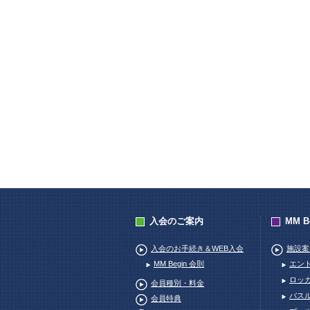
入会のご案内
MM 
入会のお手続き＆WEB入会
施設案
MM Begin 会則
エン
ロッ
会員種別・料金
バス
会員特典