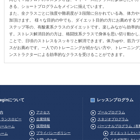
きる、ショートプログラムをメインに揃えています。
また、全クラスごとに強度や難易度が３段階に分かれている為、体力や
加頂けます。 様々な目的の中でも、ダイエット目的の方にお薦めする
ステップ等の、有酸素系クラスのダイエットです。楽しみながら効率的
す。ストレス解消目的の方は、格闘技系クラスで身体を思い切り動かし
ことで、日頃のストレスをスッキリと解消できます。体力upや、筋力
スがお薦めです。一人でのトレーニングが続かない方や、トレーニング
ンストラクターによる効率的なクラスを受けることができます。
Beginについて
レッスンプログラム
内
アクセス
プールプログラム
トランスロビー
企業情報
スタジオプログラム
採用情報
パーソナルプログラム（有
カールーム
プライバシーポリシー
ダイエットしたい
ルーム
お問い合わせ
メタボ対策したい