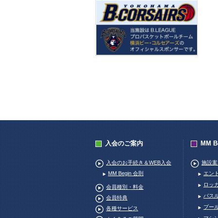
2026080704
入会のご案内
MM 
入会のお手続き＆WEB入会
施設案
MM Begin 会則
エン
ロッ
会員種別・料金
バス
会員特典
プー
各種サービス