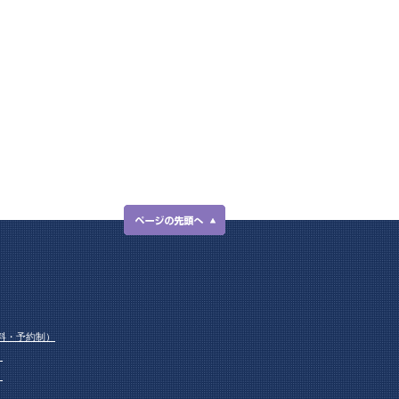
料・予約制）
！
！