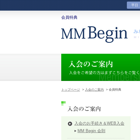
平日
会員特典
トップページ
>
入会のご案内
> 会員特典
入会のお手続き＆WEB入会
MM Begin 会則